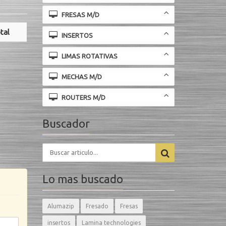
FRESAS M/D
tal
INSERTOS
LIMAS ROTATIVAS
MECHAS M/D
ROUTERS M/D
Buscador
Lo mas buscado
Alumazip
Fresado
Fresas
insertos
Lamina technologies