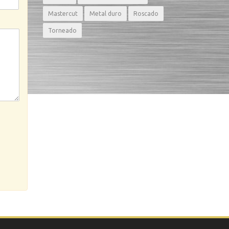
Mastercut
Metal duro
Roscado
Torneado