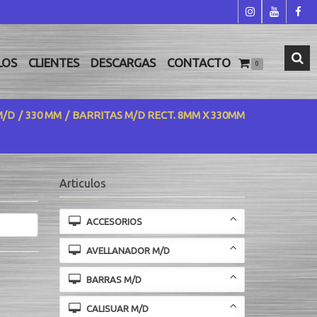
LOS
CLIENTES
DESCARGAS
CONTACTO
0
M/D
330 MM
BARRITAS M/D RECT. 8MM X 330MM
Articulos
ACCESORIOS
AVELLANADOR M/D
BARRAS M/D
CALISUAR M/D