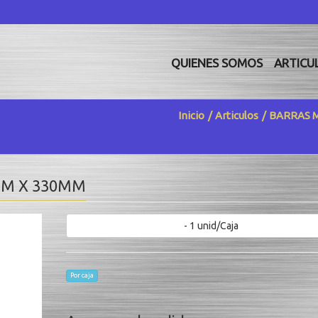
QUIENES SOMOS
ARTICU
Inicio
Articulos
BARRAS 
8MM X 330MM
- 1 unid/Caja
Por caja