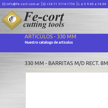
info@Fe-cort.com.ar
+54 11 3114-1736
L a V 9:00 a 16:00
ARTICULOS - 330 MM
Nuestro catalogo de articulos
330 MM - BARRITAS M/D RECT. 