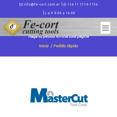
info@Fe-cort.com.ar
+54 11 3114-1736
L a V 9:00 a 16:00
PEDIDO RÁPIDO
Haga su pedido en una sola página
Inicio
Pedido rápido