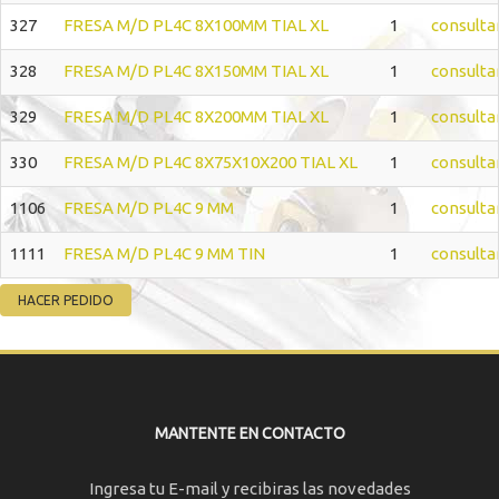
327
FRESA M/D PL4C 8X100MM TIAL XL
1
consulta
328
FRESA M/D PL4C 8X150MM TIAL XL
1
consulta
329
FRESA M/D PL4C 8X200MM TIAL XL
1
consulta
330
FRESA M/D PL4C 8X75X10X200 TIAL XL
1
consulta
1106
FRESA M/D PL4C 9 MM
1
consulta
1111
FRESA M/D PL4C 9 MM TIN
1
consulta
MANTENTE EN CONTACTO
Ingresa tu E-mail y recibiras las novedades