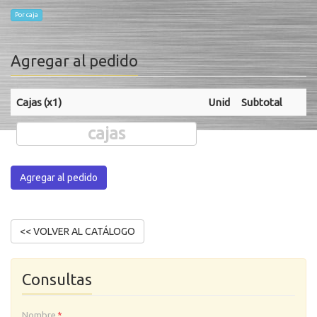
Por caja
Agregar al pedido
Cajas (x1)
Unid
Subtotal
Agregar al pedido
Consultas
Nombre
*