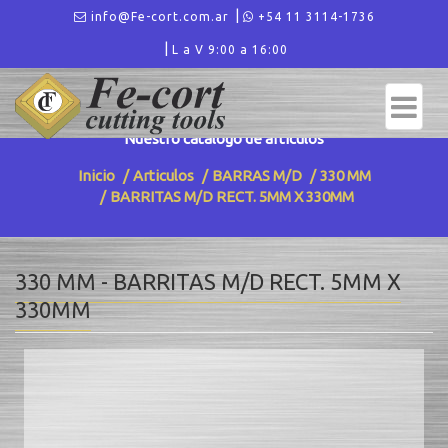
info@Fe-cort.com.ar
+54 11 3114-1736
L a V 9:00 a 16:00
ARTICULOS - 330 MM
Nuestro catalogo de articulos
Inicio
Articulos
BARRAS M/D
330 MM
BARRITAS M/D RECT. 5MM X 330MM
330 MM - BARRITAS M/D RECT. 5MM X
330MM