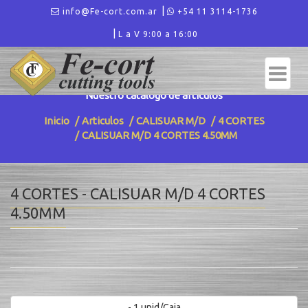
info@Fe-cort.com.ar
+54 11 3114-1736
L a V 9:00 a 16:00
ARTICULOS - 4 CORTES
Nuestro catalogo de articulos
Inicio
Articulos
CALISUAR M/D
4 CORTES
CALISUAR M/D 4 CORTES 4.50MM
4 CORTES - CALISUAR M/D 4 CORTES
4.50MM
- 1 unid/Caja