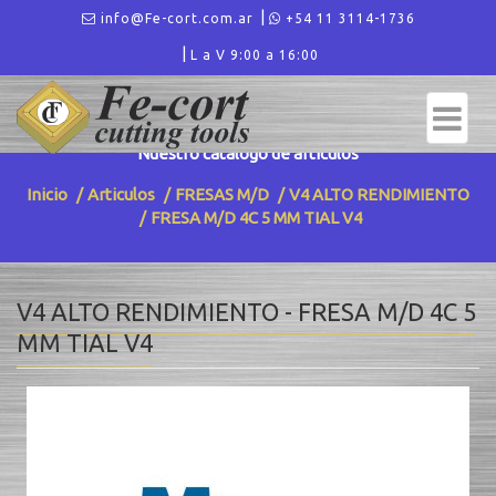
info@Fe-cort.com.ar
+54 11 3114-1736
L a V 9:00 a 16:00
ARTICULOS - V4 ALTO RENDIMIENTO
Nuestro catalogo de articulos
Inicio
Articulos
FRESAS M/D
V4 ALTO RENDIMIENTO
FRESA M/D 4C 5 MM TIAL V4
V4 ALTO RENDIMIENTO - FRESA M/D 4C 5
MM TIAL V4