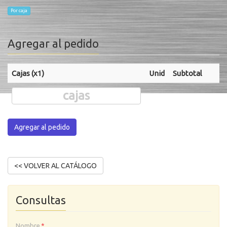
Por caja
Agregar al pedido
Cajas (x1)
Unid
Subtotal
Agregar al pedido
Consultas
Nombre
*