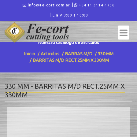
info@Fe-cort.com.ar
+54 11 3114-1736
L a V 9:00 a 16:00
ARTICULOS - 330 MM
Nuestro catalogo de articulos
Inicio
Articulos
BARRAS M/D
330 MM
BARRITAS M/D RECT.25MM X 330MM
330 MM - BARRITAS M/D RECT.25MM X
330MM