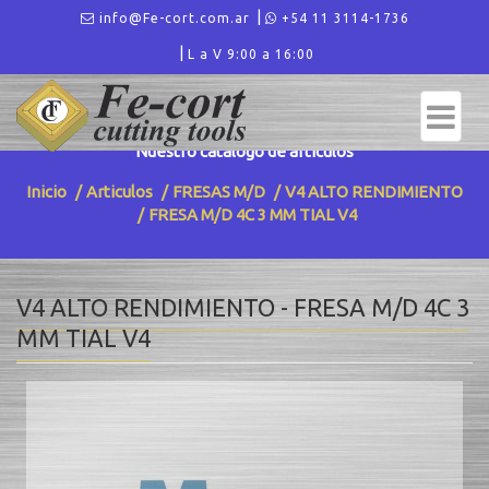
info@Fe-cort.com.ar
+54 11 3114-1736
L a V 9:00 a 16:00
ARTICULOS - V4 ALTO RENDIMIENTO
Nuestro catalogo de articulos
Inicio
Articulos
FRESAS M/D
V4 ALTO RENDIMIENTO
FRESA M/D 4C 3 MM TIAL V4
V4 ALTO RENDIMIENTO - FRESA M/D 4C 3
MM TIAL V4